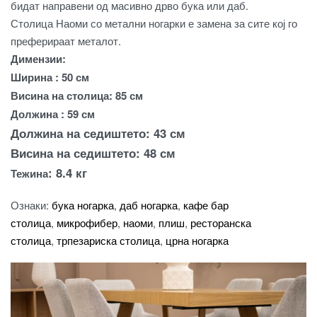
бидат
направени
од
масивно
дрво
бука
или
даб
.
Столица
Наоми
со
метални
ногарки
е
замена
за
сите
кој
го
преферираат
металот
.
Димензии:
Ширина : 50 см
Висина на столица: 85 см
Должина : 59 см
Должина на седиштето: 43 см
Висина на седиштето: 48 см
: 8.4 кг
Тежина
Ознаки:
бука ногарка
,
даб ногарка
,
кафе бар
столица
,
микрофибер
,
наоми
,
плиш
,
ресторанска
столица
,
трпезариска столица
,
црна ногарка