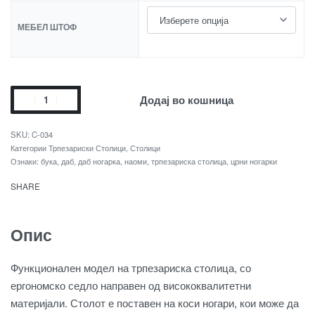
МЕБЕЛ ШТОФ
Додај во кошница
C-034
Категории
Трпезариски Столици
,
Столици
Ознаки:
бука
,
даб
,
даб ногарка
,
наоми
,
трпезариска столица
,
црни ногарки
SHARE
Опис
Функционален
модел
на
трпезариска
столица
,
со
ергономско
седло
направен
од
висококвалитетни
материјали
.
Столот
е
поставен
на
коси
ногари
,
кои
може
да