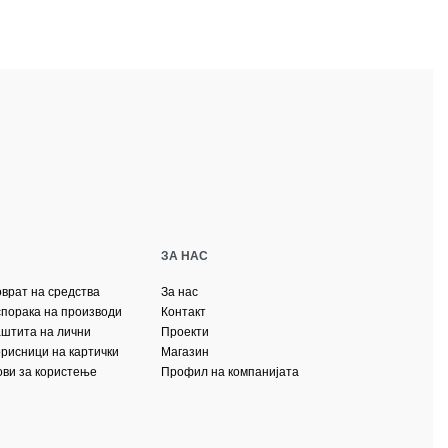
ЗА НАС
оврат на средства
За нас
спорака на производи
Контакт
аштита на лични
Проекти
орисници на картички
Магазин
ови за користење
Профил на компанијата