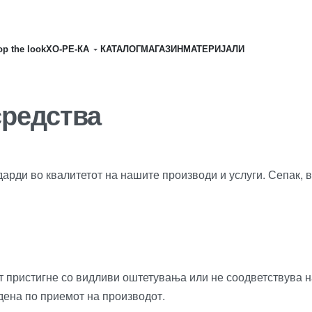
p the look
ХО-РЕ-КА
КАТАЛОГ
МАГАЗИН
MATЕРИЈАЛИ
средства
рди во квалитетот на нашите производи и услуги. Сепак, во
 пристигне со видливи оштетувања или не соодветствува на 
дена по приемот на производот.