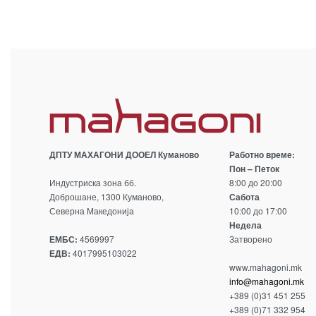
ДПТУ МАХАГОНИ ДООЕЛ Кумановo
Работно време:
Пон – Петок
Индустриска зона бб.
8:00 до 20:00
Доброшане, 1300 Куманово,
Сабота
Северна Македонија
10:00 до 17:00
Недела
ЕМБС:
4569997
Затворено
ЕДВ:
4017995103022
www.mahagoni.mk
info@mahagoni.mk
+389 (0)31 451 255
+389 (0)71 332 954