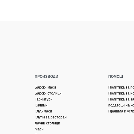
ПРОИЗВОДИ
ПОМОШ
Барски маси
Политика за п
Барски столици
Политика за и
Гарнитури
Политика за з
Килими
податоци на к
Клуб маси
Правила и усл
Клупи за ресторан
Лаунџ столици
Маси