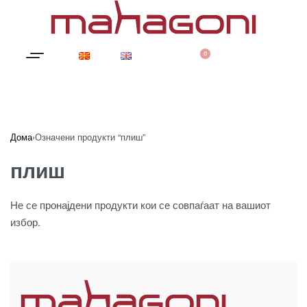
0
Дома
›
Означени продукти “плиш”
плиш
Не се пронајдени продукти кои се совпаѓаат на вашиот
избор.