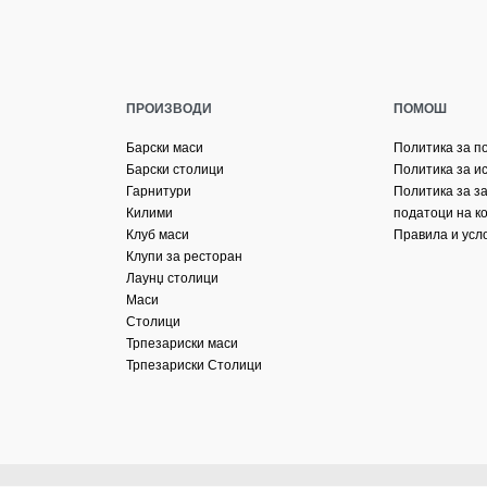
ПРОИЗВОДИ
ПОМОШ
Барски маси
Политика за п
Барски столици
Политика за и
Гарнитури
Политика за з
Килими
податоци на к
Клуб маси
Правила и усл
Клупи за ресторан
Лаунџ столици
Маси
Столици
Трпезариски маси
Трпезариски Столици