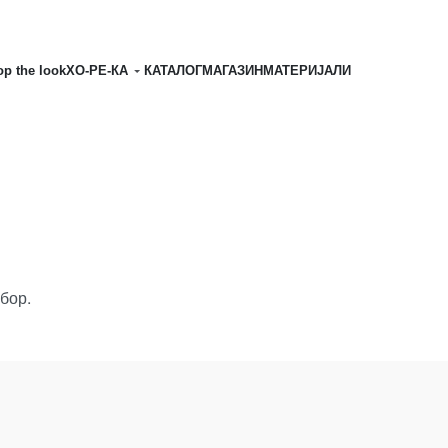
p the look
ХО-РЕ-КА
КАТАЛОГ
МАГАЗИН
MATЕРИЈАЛИ
бор.