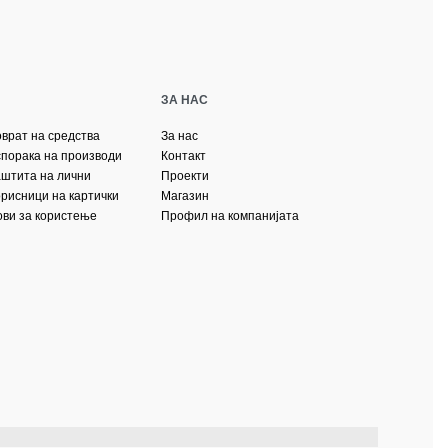
ЗА НАС
оврат на средства
За нас
спорака на производи
Контакт
аштита на лични
Проекти
орисници на картички
Магазин
ови за користење
Профил на компанијата