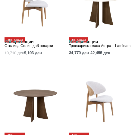
-15% попуст
-5% попуст
Избери опции
Избери опции
Столица Селин даб ногарки
Трпезариска маса Астра – Laminam
10,710
ден
9,103
ден
34,770
ден
42,455
ден