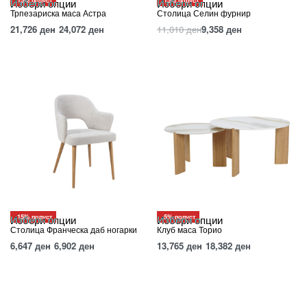
-15% попуст
-15% попуст
Избери опции
Избери опции
Трпезариска маса Астра
Столица Селин фурнир
21,726
ден
24,072
ден
11,010
ден
9,358
ден
-15% попуст
-5% попуст
Избери опции
Избери опции
Столица Франческа даб ногарки
Клуб маса Торио
6,647
ден
6,902
ден
13,765
ден
18,382
ден