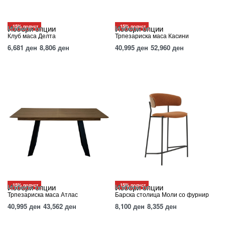
-15% попуст
-15% попуст
Избери опции
Избери опции
Клуб маса Делта
Трпезариска маса Касини
6,681
ден
8,806
ден
40,995
ден
52,960
ден
-15% попуст
-15% попуст
Избери опции
Избери опции
Трпезариска маса Атлас
Барска столица Моли со фурнир
40,995
ден
43,562
ден
8,100
ден
8,355
ден