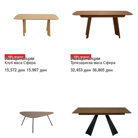
-15% попуст
-15% попуст
Избери опции
Избери опции
Клуб маса Сфера
Трпезариска маса Сфера
15,572
ден
15,997
ден
32,453
ден
36,805
ден