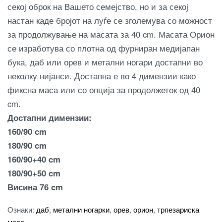
секој оброк на Вашето семејство, но и за секој
настан каде бројот на луѓе се зголемува со можност
за продолжување на масата за 40 cm.
Масата Орион
се изработува со плотна од фурниран медијапан
бука, даб или орев и метални ногари достапни во
неколку нијанси. Достапна е во 4 димензии како
фиксна маса или со опција за продолжеток од 40
cm.
Достапни димензии:
160/90 cm
180/90 cm
160/90+40 cm
180/90+50 cm
Висина 76 cm
Ознаки:
даб
,
метални ногарки
,
орев
,
орион
,
трпезариска
маса