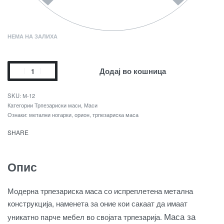
НЕМА НА ЗАЛИХА
Додај во кошница
М-12
Категории
Трпезариски маси
,
Маси
Ознаки:
метални ногарки
,
орион
,
трпезариска маса
SHARE
Опис
Модерна трпезариска маса со испреплетена метална
конструкција, наменета за оние кои сакаат да имаат
Маса за
уникатно парче мебел во својата трпезарија.