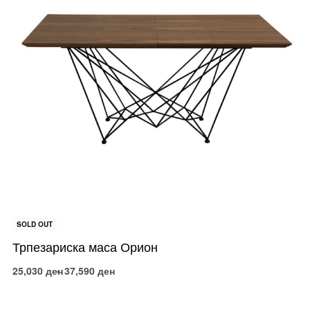
SOLD OUT
Трпезариска маса Орион
25,030
ден
37,590
ден