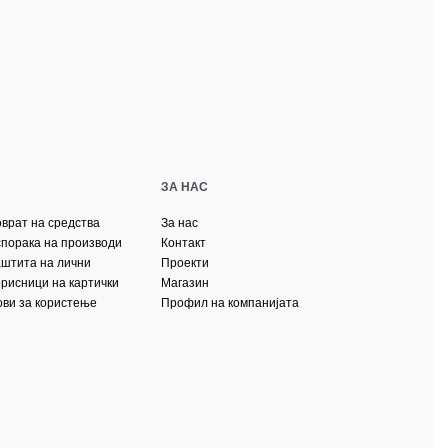
ЗА НАС
оврат на средства
За нас
спорака на производи
Контакт
аштита на лични
Проекти
орисници на картички
Магазин
ови за користење
Профил на компанијата