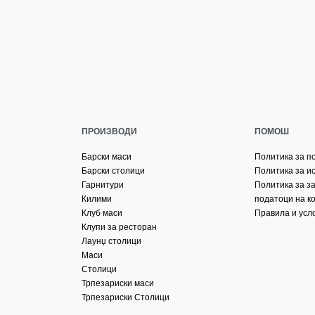
ПРОИЗВОДИ
ПОМОШ
Барски маси
Политика за п
Барски столици
Политика за и
Гарнитури
Политика за з
Килими
податоци на к
Клуб маси
Правила и усл
Клупи за ресторан
Лаунџ столици
Маси
Столици
Трпезариски маси
Трпезариски Столици