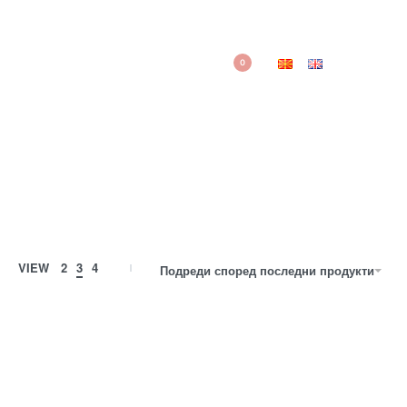
0
VIEW
2
3
4
Подреди според последни продукти