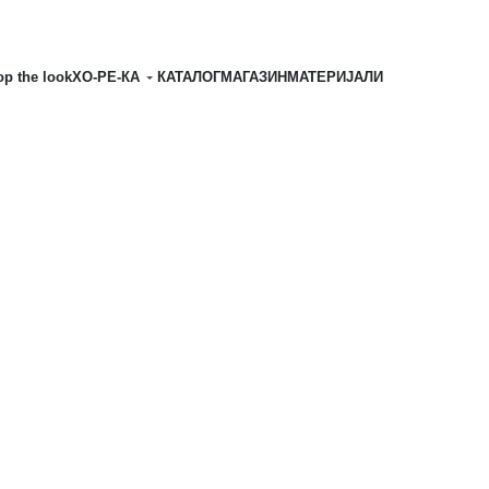
p the look
ХО-РЕ-КА
КАТАЛОГ
МАГАЗИН
MATЕРИЈАЛИ