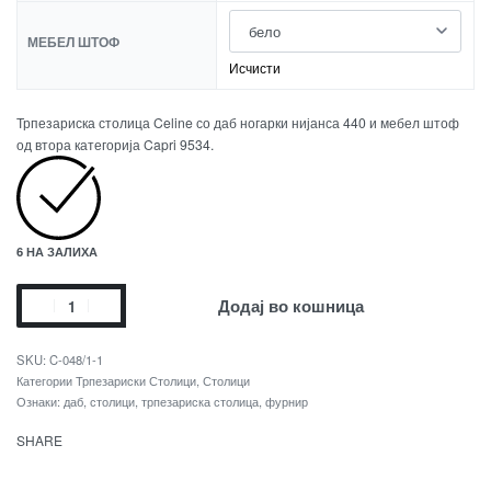
МЕБЕЛ ШТОФ
Исчисти
Трпезариска столица Celine со даб ногарки нијанса 440 и мебел штоф
од втора категорија Capri 9534.
6 НА ЗАЛИХА
Додај во кошница
C-048/1-1
Категории
Трпезариски Столици
,
Столици
Ознаки:
даб
,
столици
,
трпезариска столица
,
фурнир
SHARE