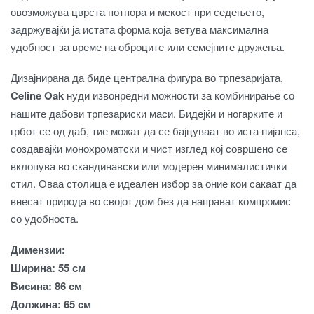
овозможува цврста потпора и мекост при седењето,
задржувајќи ја истата форма која ветува максимална
удобност за време на оброците или семејните дружења.
Дизајнирана да биде централна фигура во трпезаријата,
Celine Oak
нуди извонредни можности за комбинирање со
нашите дабови трпезариски маси. Бидејќи и ногарките и
грбот се од даб, тие можат да се бајцуваат во иста нијанса,
создавајќи монохроматски и чист изглед кој совршено се
вклопува во скандинавски или модерен минималистички
стил. Оваа столица е идеален избор за оние кои сакаат да
внесат природа во својот дом без да направат компромис
со удобноста.
Димензии:
Ширина: 55 см
Висина: 86 см
Должина: 65 см