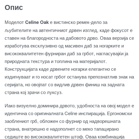
Опис
Моделот
Celine Oak
е вистинско ремек-дело за
љубителите на автентичниот дрвен изглед, каде фокусот е
ставен на благородноста на дабовото дрво. Оваа верзија се
изработува ексклузивно од масивен даб за ногарките и
висококвалитетен фурниран даб за грбот, нагласувајќи ја
природната текстура и топлина на материјалот.
Конструкцијата каде дрвените ногарки елегантно се
издигнуваат и го носат грбот останува препознатлив знак на
серијата, но овојпат со видлив дрвен финиш на задната
страна кој зрачи со луксуз.
Иако визуелно доминира дрвото, удобноста на овој модел е
идентична со оригиналната Celine инспирација. Ергономски
заоблениот грб, обложен со фурнир од надворешната
страна, внатрешно е надополнет со меко тапацирано
седиште во висококвалитетен штоф. Оваа комбинација