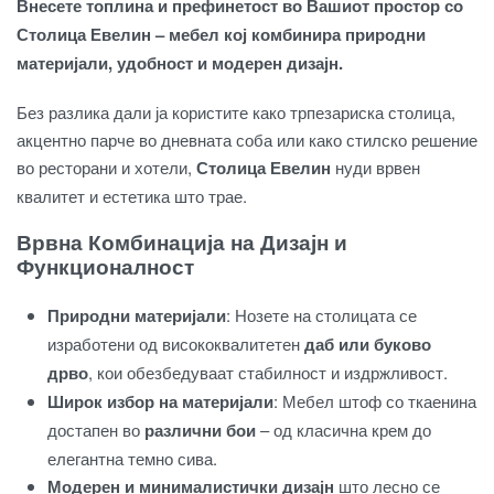
Внесете топлина и префинетост во Вашиот простор со
Столица Евелин – мебел кој комбинира природни
материјали, удобност и модерен дизајн.
Без разлика дали ја користите како трпезариска столица,
акцентно парче во дневната соба или како стилско решение
во ресторани и хотели,
Столица Евелин
нуди врвен
квалитет и естетика што трае.
Врвна Комбинација на Дизајн и
Функционалност
Природни материјали
: Нозете на столицата се
изработени од висококвалитетен
даб или буково
дрво
, кои обезбедуваат стабилност и издржливост.
Широк избор на материјали
: Мебел штоф со ткаенина
достапен во
различни бои
– од класична крем до
елегантна темно сива.
Модерен и минималистички дизајн
што лесно се