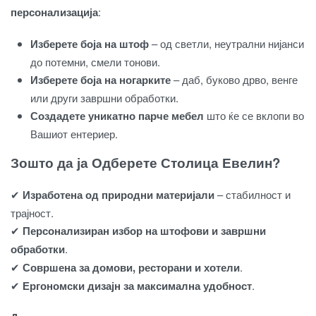
персонализација
:
Изберете боја на штоф
– од светли, неутрални нијанси
до потемни, смели тонови.
Изберете боја на ногарките
– даб, буково дрво, венге
или други завршни обработки.
Создадете уникатно парче мебел
што ќе се вклопи во
Вашиот ентериер.
Зошто да ја Одберете Столица Евелин?
✔
Изработена од природни материјали
– стабилност и
трајност.
✔
Персонализиран избор на штофови и завршни
обработки
.
✔
Совршена за домови, ресторани и хотели
.
✔
Ергономски дизајн за максимална удобност
.