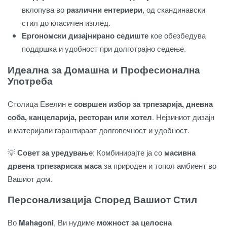
вклопува во
различни ентериери
, од скандинавски
стил до класичен изглед.
Ергономски дизајнирано седиште
кое обезбедува
поддршка и удобност при долготрајно седење.
Идеална за Домашна и Професионална
Употреба
Столица Евелин е
совршен избор за трпезарија, дневна
соба, канцеларија, ресторан или хотел
. Нејзиниот дизајн
и материјали гарантираат долговечност и удобност.
💡
Совет за уредување
: Комбинирајте ја со
масивна
дрвена трпезариска маса
за природен и топол амбиент во
Вашиот дом.
Персонализација Според Вашиот Стил
Во
Mahagoni
, Ви нудиме
можност за целосна