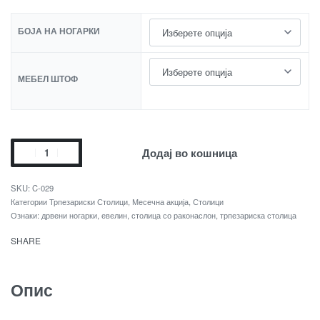
БОЈА НА НОГАРКИ
МЕБЕЛ ШТОФ
Додај во кошница
C-029
Категории
Трпезариски Столици
,
Месечна акција
,
Столици
Ознаки:
дрвени ногарки
,
евелин
,
столица со раконаслон
,
трпезариска столица
SHARE
Опис