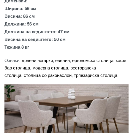
Димензии:
Ширина: 56 см
Висина: 86 см
Должина: 56 см
Должина на седиштето: 47 см
Висина на седиштето: 50 см
Тежина 8 кг
Ознаки:
дрвени ногарки
,
евелин
,
ергономска столица
,
кафе
бар столица
,
модерна столица
,
ресторанска
столица
,
столица со раконаслон
,
трпезариска столица