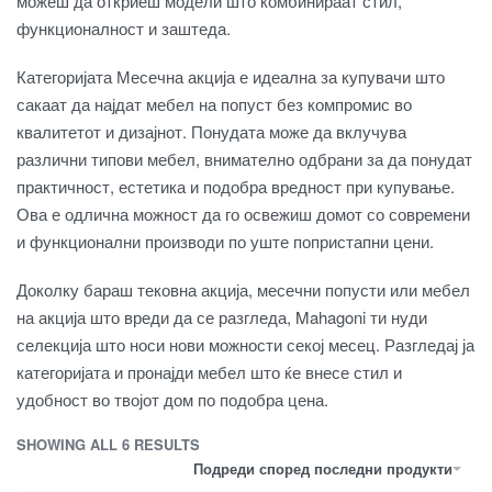
можеш да откриеш модели што комбинираат стил,
функционалност и заштеда.
Категоријата Месечна акција е идеална за купувачи што
сакаат да најдат мебел на попуст без компромис во
квалитетот и дизајнот. Понудата може да вклучува
различни типови мебел, внимателно одбрани за да понудат
практичност, естетика и подобра вредност при купување.
Ова е одлична можност да го освежиш домот со современи
и функционални производи по уште попристапни цени.
Доколку бараш тековна акција, месечни попусти или мебел
на акција што вреди да се разгледа, Mahagoni ти нуди
селекција што носи нови можности секој месец. Разгледај ја
категоријата и пронајди мебел што ќе внесе стил и
удобност во твојот дом по подобра цена.
SHOWING ALL 6 RESULTS
Подреди според последни продукти