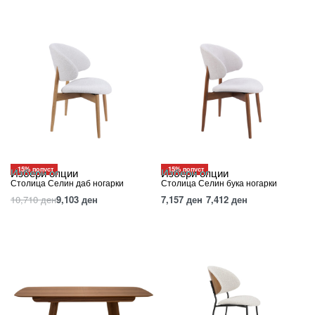
-15% попуст
-15% попуст
Избери опции
Избери опции
Столица Селин даб ногарки
Столица Селин бука ногарки
10,710
ден
9,103
ден
7,157
ден
7,412
ден