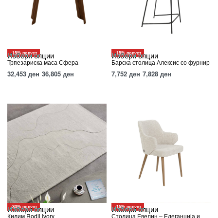
-15% попуст
-15% попуст
Избери опции
Избери опции
Трпезариска маса Сфера
Барска столица Алексис со фурнир
32,453
ден
36,805
ден
7,752
ден
7,828
ден
-30% попуст
-15% попуст
Избери опции
Избери опции
Килим Rodil Ivory
Столица Евелин – Елеганција и