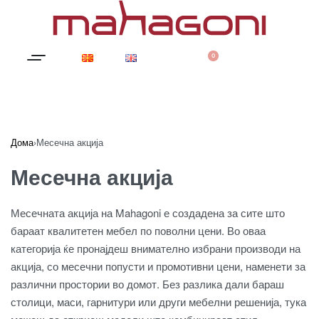
0
Дома
›
Месечна акција
Месечна акција
Месечната акција на Mahagoni е создадена за сите што
бараат квалитетен мебел по поволни цени. Во оваа
категорија ќе пронајдеш внимателно избрани производи на
акција, со месечни попусти и промотивни цени, наменети за
различни простории во домот. Без разлика дали бараш
столици, маси, гарнитури или други мебелни решенија, тука