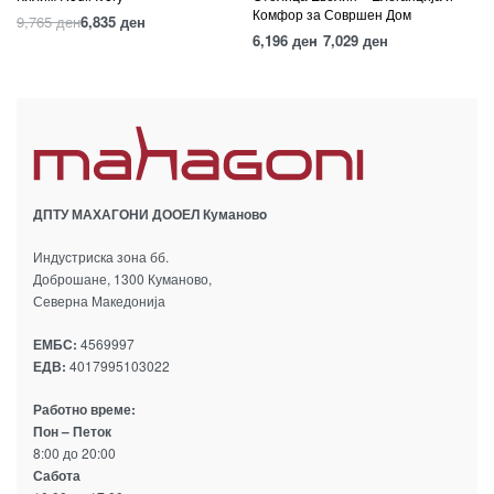
Комфор за Совршен Дом
9,765
ден
6,835
ден
6,196
ден
7,029
ден
ДПТУ МАХАГОНИ ДООЕЛ Кумановo
Индустриска зона бб.
Доброшане, 1300 Куманово,
Северна Македонија
ЕМБС:
4569997
ЕДВ:
4017995103022
Работно време:
Пон – Петок
8:00 до 20:00
Сабота