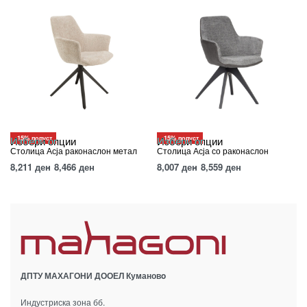
-15% попуст
-15% попуст
Избери опции
Избери опции
Столица Асја раконаслон метал
Столица Асја со раконаслон
8,211
ден
8,466
ден
8,007
ден
8,559
ден
ДПТУ МАХАГОНИ ДООЕЛ Кумановo
Индустриска зона бб.