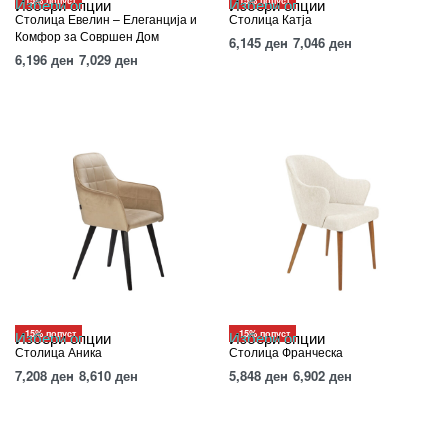
-15% попуст
-15% попуст
Избери опции
Избери опции
Столица Евелин – Елеганција и
Столица Катја
Комфор за Совршен Дом
6,145
ден
7,046
ден
6,196
ден
7,029
ден
-15% попуст
-15% попуст
Избери опции
Избери опции
Столица Аника
Столица Франческа
7,208
ден
8,610
ден
5,848
ден
6,902
ден