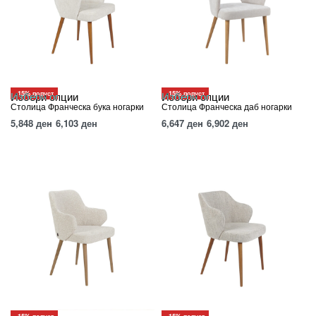
-15% попуст
-15% попуст
Избери опции
Избери опции
Столица Франческа бука ногарки
Столица Франческа даб ногарки
5,848
ден
6,103
ден
6,647
ден
6,902
ден