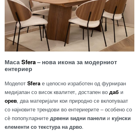
Маса
Sfera
– нова икона за модерниот
ентериер
Моделот
Sfera
е целосно изработен од фурниран
медијапан со висок квалитет, достапен во
даб
и
орев
, два материјали кои природно се вклопуваат
со најновите трендови во ентериерите – особено со
сѐ попопуларните
дрвени ѕидни панели
и
кујнски
елементи со текстура на дрво
.