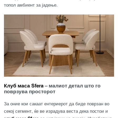
топол амбиент за јадење.
Клуб маса Sfera
– малиот детал што го
поврзува просторот
За оние кои сакаат ентериерот да биде поврзан во
секој сегмент, ќе ве израдува веста дека постои и