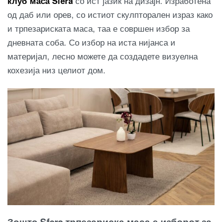
клуб маса Sfera
со ист јазик на дизајн. Изработена
од даб или орев, со истиот скулпторален израз како
и трпезариската маса, таа е совршен избор за
дневната соба. Со избор на иста нијанса и
материјал, лесно можете да создадете визуелна
кохезија низ целиот дом.
Зошто Sfera трпезариска маса е изборот за