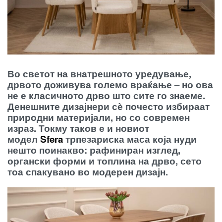
Во светот на внатрешното уредување,
дрвото доживува големо враќање – но ова
не е класичното дрво што сите го знаеме.
Денешните дизајнери сѐ почесто избираат
природни материјали, но со современ
израз. Токму таков е и новиот
модел
Sfera
трпезариска маса која нуди
нешто поинакво: рафиниран изглед,
органски форми и топлина на дрво, сето
тоа спакувано во модерен дизајн.