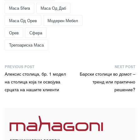
Маса Sfera
Маса Од Даб
Маса Од Орев
Модерен Мебел
Орев
Сфера
Трепзариска Маса
PREVIOUS POST
NEXT POST
Алексис столица, бр. 1 модел
Барски столици во домот –
на столица која ги освојува
тренд или практично
срцата на нашите клиенти
решение?