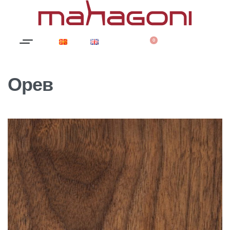
0
Орев