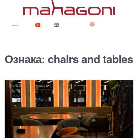
0
Ознака:
chairs and tables