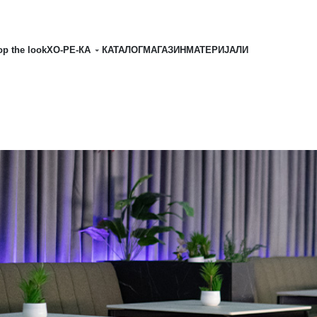
p the look
ХО-РЕ-КА
КАТАЛОГ
МАГАЗИН
MATЕРИЈАЛИ