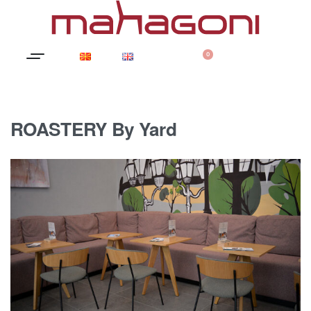
0
ROASTERY By Yard