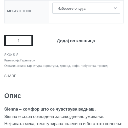
МЕБЕЛ ШТОФ
Додај во кошница
S-S
Категорија
Гарнитури
Ознаки:
аголна гарнитура
,
гарнитура
,
двосед
,
софа
,
табуретка
,
тросед
SHARE
Опис
Sienna – комфор што се чувствува веднаш.
Sienna е софа создадена за секојдневно уживање.
Нејзината мека, текстурирана ткаенина и богатото полнење