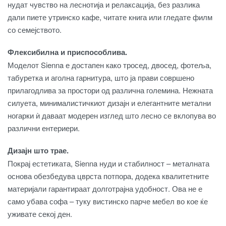
нудат чувство на леснотија и релаксација, без разлика
дали пиете утринско кафе, читате книга или гледате филм
со семејството.
Флексибилна и приспособлива.
Моделот Sienna е достапен како тросед, двосед, фотеља,
табуретка и аголна гарнитура, што ја прави совршено
прилагодлива за простори од различна големина. Нежната
силуета, минималистичкиот дизајн и елегантните метални
ногарки ѝ даваат модерен изглед што лесно се вклопува во
различни ентериери.
Дизајн што трае.
Покрај естетиката, Sienna нуди и стабилност – металната
основа обезбедува цврста потпора, додека квалитетните
материјали гарантираат долготрајна удобност. Ова не е
само убава софа – туку вистинско парче мебел во кое ќе
уживате секој ден.