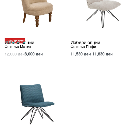
-33% попуст
Избери опции
Избери опции
Фотеља Матиз
Фотеља Пафи
12,000
ден
8,000
ден
11,530
ден
11,830
ден