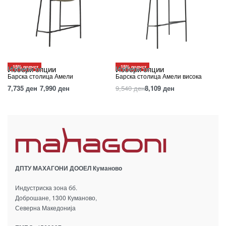
-15% попуст
-15% попуст
Избери опции
Избери опции
Барска столица Амели
Барска столица Амели висока
7,735
ден
7,990
ден
9,540
ден
8,109
ден
ДПТУ МАХАГОНИ ДООЕЛ Кумановo
Индустриска зона бб.
Доброшане, 1300 Куманово,
Северна Македонија