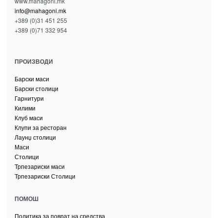
www.mahagoni.mk
info@mahagoni.mk
+389 (0)31 451 255
+389 (0)71 332 954
ПРОИЗВОДИ
Барски маси
Барски столици
Гарнитури
Килими
Клуб маси
Клупи за ресторан
Лаунџ столици
Маси
Столици
Трпезариски маси
Трпезариски Столици
ПОМОШ
Политика за поврат на средства